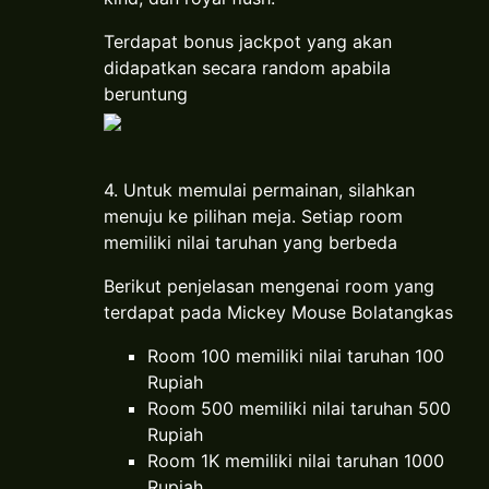
Terdapat bonus jackpot yang akan
didapatkan secara random apabila
beruntung
4. Untuk memulai permainan, silahkan
menuju ke pilihan meja. Setiap room
memiliki nilai taruhan yang berbeda
Berikut penjelasan mengenai room yang
terdapat pada Mickey Mouse Bolatangkas
Room 100 memiliki nilai taruhan 100
Rupiah
Room 500 memiliki nilai taruhan 500
Rupiah
Room 1K memiliki nilai taruhan 1000
Rupiah