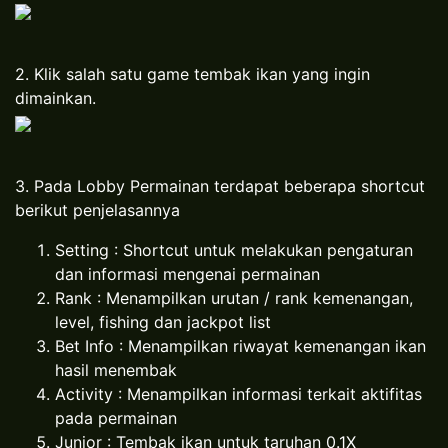
2. Klik salah satu game tembak ikan yang ingin
dimainkan.
3. Pada Lobby Permainan terdapat beberapa shortcut
berikut penjelasannya
Setting : Shortcut untuk melakukan pengaturan
dan informasi mengenai permainan
Rank : Menampilkan urutan / rank kemenangan,
level, fishing dan jackpot list
Bet Info : Menampilkan riwayat kemenangan ikan
hasil menembak
Activity : Menampilkan informasi terkait aktifitas
pada permainan
Junior : Tembak ikan untuk taruhan 0.1X