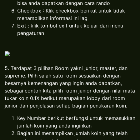
bisa anda dapatkan dengan cara rando
Checkbox : Klik checkbox berikut untuk tidak
menampilkan informasi ini lag
Exit : klik tombol exit untuk keluar dari menu
pengaturan
5. Terdapat 3 pilihan Room yakni junior, master, dan
supreme. Pilih salah satu room sesuaikan dengan
besarnya kemenangan yang ingin anda dapatkan,
sebagai contoh kita pilih room junior dengan nilai mata
tukar koin 0.1X berikut merupakan lobby dari room
junior dan penjelasan setiap bagian penukaran koin.
Key Number berikut berfungsi untuk memasukkan
jumlah koin yang anda inginkan
Bagian ini menampilkan jumlah koin yang telah