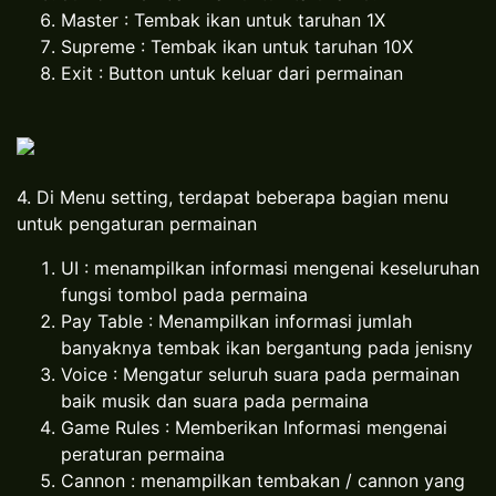
Master : Tembak ikan untuk taruhan 1X
Supreme : Tembak ikan untuk taruhan 10X
Exit : Button untuk keluar dari permainan
4. Di Menu setting, terdapat beberapa bagian menu
untuk pengaturan permainan
UI : menampilkan informasi mengenai keseluruhan
fungsi tombol pada permaina
Pay Table : Menampilkan informasi jumlah
banyaknya tembak ikan bergantung pada jenisny
Voice : Mengatur seluruh suara pada permainan
baik musik dan suara pada permaina
Game Rules : Memberikan Informasi mengenai
peraturan permaina
Cannon : menampilkan tembakan / cannon yang