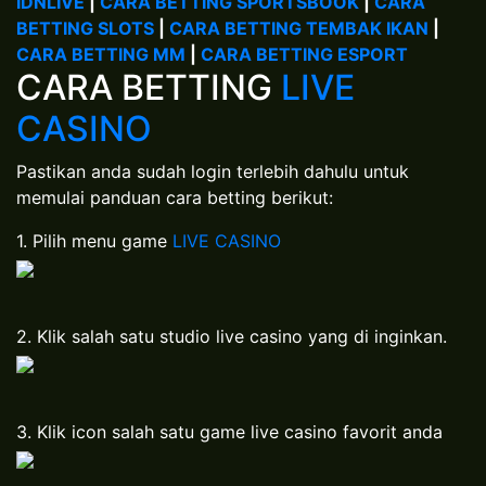
IDNLIVE
|
CARA BETTING SPORTSBOOK
|
CARA
BETTING SLOTS
|
CARA BETTING TEMBAK IKAN
|
CARA BETTING MM
|
CARA BETTING ESPORT
CARA BETTING
LIVE
CASINO
Pastikan anda sudah login terlebih dahulu untuk
memulai panduan cara betting berikut:
1. Pilih menu game
LIVE CASINO
2. Klik salah satu studio live casino yang di inginkan.
3. Klik icon salah satu game live casino favorit anda