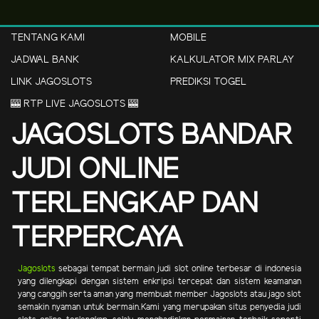
TENTANG KAMI
MOBILE
JADWAL BANK
KALKULATOR MIX PARLAY
LINK JAGOSLOTS
PREDIKSI TOGEL
🎰 RTP LIVE JAGOSLOTS 🎰
JAGOSLOTS BANDAR
JUDI ONLINE
TERLENGKAP DAN
TERPERCAYA
Jagoslots
sebagai tempat bermain judi slot online terbesar di indonesia
yang dilengkapi dengan sistem enkripsi tercepat dan sistem keamanan
yang canggih serta aman yang membuat member Jagoslots atau jago slot
semakin nyaman untuk bermain.Kami yang merupakan situs penyedia judi