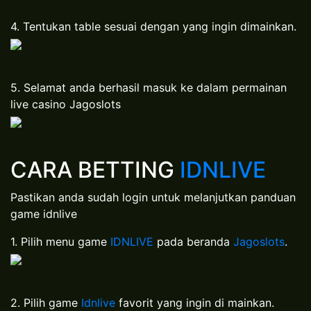
4. Tentukan table sesuai dengan yang ingin dimainkan.
5. Selamat anda berhasil masuk ke dalam permainan
live casino Jagoslots
CARA BETTING
IDNLIVE
Pastikan anda sudah login untuk melanjutkan panduan
game idnlive
1. Pilih menu game
IDNLIVE
pada beranda
Jagoslots
.
2. Pilih game
Idnlive
favorit yang ingin di mainkan.