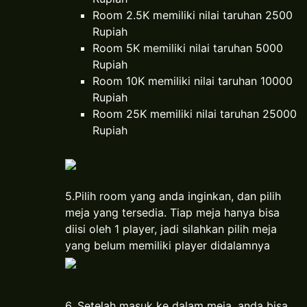
Room 2.5K memiliki nilai taruhan 2500
Rupiah
Room 5K memiliki nilai taruhan 5000
Rupiah
Room 10K memiliki nilai taruhan 10000
Rupiah
Room 25K memiliki nilai taruhan 25000
Rupiah
5.Pilih room yang anda inginkan, dan pilih
meja yang tersedia. Tiap meja hanya bisa
diisi oleh 1 player, jadi silahkan pilih meja
yang belum memiliki player didalamnya
6. Setelah masuk ke dalam meja, anda bisa