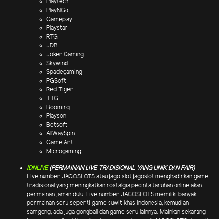
Playtech
PlayNGo
Gameplay
Playstar
RTG
JDB
Joker Gaming
Skywind
Spadegaming
PGSoft
Red Tiger
TTG
Booming
Playson
Betsoft
AllWaySpin
Game Art
Microgaming
IDNLIVE
(PERMAINAN LIVE TRADISIONAL YANG UNIK DAN FAIR)
Live number JAGOSLOTS atau jago slot jagoslot menghadirkan game
tradisional yang meningkatkan nostalgia pecinta taruhan online akan
permainan jaman dulu. Live number JAGOSLOTS memiliki banyak
permainan seru seperti game suwit khas Indonesia, kemudian
samgong, ada juga gongball dan game seru lainnya. Mainkan sekarang