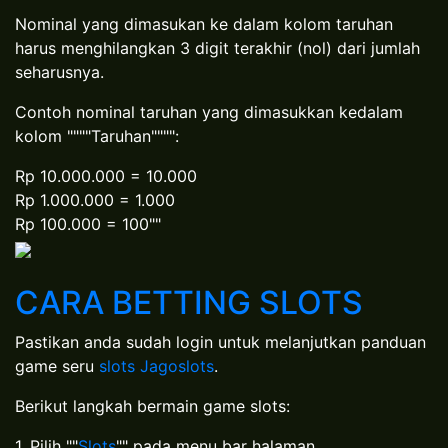
Nominal yang dimasukan ke dalam kolom taruhan
harus menghilangkan 3 digit terakhir (nol) dari jumlah
seharusnya.
Contoh nominal taruhan yang dimasukkan kedalam
kolom """"Taruhan"""":
Rp 10.000.000 = 10.000
Rp 1.000.000 = 1.000
Rp 100.000 = 100""
CARA BETTING SLOTS
Pastikan anda sudah login untuk melanjutkan panduan
game seru
slots
Jagoslots
.
Berikut langkah bermain game slots:
1. Pilih ""
Slots
"" pada menu bar halaman