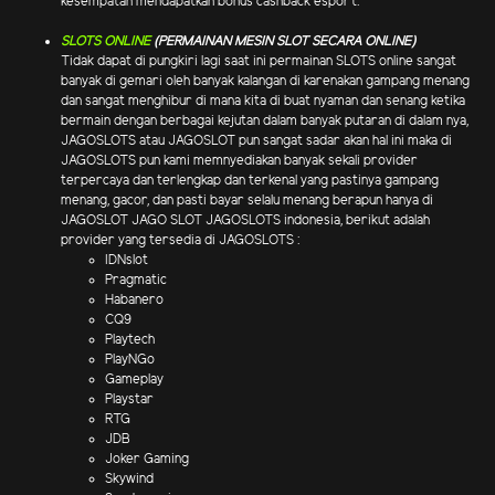
kesempatan mendapatkan bonus cashback esport.
SLOTS ONLINE
(PERMAINAN MESIN SLOT SECARA ONLINE)
Tidak dapat di pungkiri lagi saat ini permainan SLOTS online sangat
banyak di gemari oleh banyak kalangan di karenakan gampang menang
dan sangat menghibur di mana kita di buat nyaman dan senang ketika
bermain dengan berbagai kejutan dalam banyak putaran di dalam nya,
JAGOSLOTS atau JAGOSLOT pun sangat sadar akan hal ini maka di
JAGOSLOTS pun kami memnyediakan banyak sekali provider
terpercaya dan terlengkap dan terkenal yang pastinya gampang
menang, gacor, dan pasti bayar selalu menang berapun hanya di
JAGOSLOT JAGO SLOT JAGOSLOTS indonesia, berikut adalah
provider yang tersedia di JAGOSLOTS :
IDNslot
Pragmatic
Habanero
CQ9
Playtech
PlayNGo
Gameplay
Playstar
RTG
JDB
Joker Gaming
Skywind