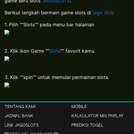
game seru slots
JAGOSLOTS
.
Berikut langkah bermain game slots di
jago slot
:
1. Pilih ""Slots"" pada menu bar halaman
2. Klik ikon Game ""
Slots
"" favorit kamu
3. Klik ""spin"" untuk memulai permainan slots.
TENTANG KAMI
MOBILE
JADWAL BANK
KALKULATOR MIX PARLAY
LINK JAGOSLOTS
PREDIKSI TOGEL