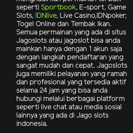
seperti
Sportbook
, E-sport, Game
Slots,
IDNlive
, Live Casino,IDNpoker,
Togel Online dan Tembak Ikan.
Semua permainan yang ada di situs
Jagoslots atau jagoslot bisa anda
mainkan hanya dengan 1 akun saja
dengan langkah pendaftaran yang
sangat mudah dan cepat. Jagoslots
juga memiliki pelayanan yang ramah
dan profesional yang tersedia aktif
selama 24 jam yang bisa anda
hubungi melalui berbagai platform
seperti live chat atau media sosial
lainnya yang ada di Jago slots
indonesia.