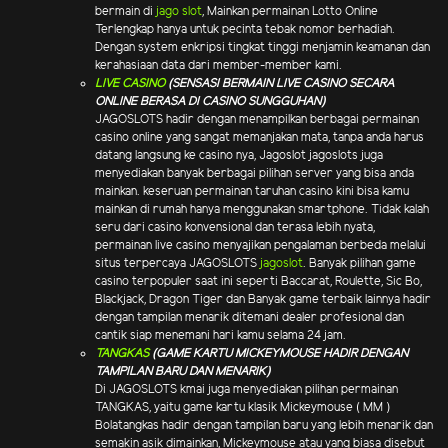
bermain di
jago slot
, Mainkan permainan Lotto Online
Terlengkap hanya untuk pecinta tebak nomor berhadiah.
Dengan system enkripsi tingkat tinggi menjamin keamanan dan
kerahasiaan data dari member-member kami.
LIVE CASINO
(SENSASI BERMAIN LIVE CASINO SECARA
ONLINE BERASA DI CASINO SUNGGUHAN)
JAGOSLOTS hadir dengan menampilkan berbagai permainan
casino online yang sangat memanjakan mata, tanpa anda harus
datang langsung ke casino nya, Jagoslot jagoslots juga
menyediakan banyak berbagai pilihan server yang bisa anda
mainkan. keseruan permainan taruhan casino kini bisa kamu
mainkan di rumah hanya menggunakan smartphone. Tidak kalah
seru dari casino konvensional dan terasa lebih nyata,
permainan live casino menyajikan pengalaman berbeda melalui
situs terpercaya JAGOSLOTS
jagoslot
. Banyak pilihan game
casino terpopuler saat ini seperti Baccarat, Roulette, Sic Bo,
Blackjack, Dragon Tiger dan Banyak game terbaik lainnya hadir
dengan tampilan menarik ditemani dealer profesional dan
cantik siap menemani hari kamu selama 24 jam.
TANGKAS
(GAME KARTU MICKEYMOUSE HADIR DENGAN
TAMPILAN BARU DAN MENARIK)
Di JAGOSLOTS kmai juga menyediakan pilihan permainan
TANGKAS, yaitu game kartu klasik Mickeymouse ( MM )
Bolatangkas hadir dengan tampilan baru yang lebih menarik dan
semakin asik dimainkan, Mickeymouse atau yang biasa disebut