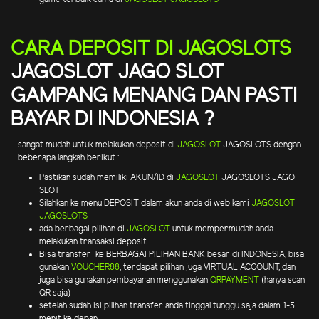
CARA DEPOSIT DI JAGOSLOTS
JAGOSLOT JAGO SLOT
GAMPANG MENANG DAN PASTI
BAYAR DI INDONESIA ?
sangat mudah untuk melakukan deposit di
JAGOSLOT
JAGOSLOTS dengan
beberapa langkah berikut :
Pastikan sudah memiliki AKUN/ID di
JAGOSLOT
JAGOSLOTS JAGO
SLOT
Silahkan ke menu DEPOSIT dalam akun anda di web kami
JAGOSLOT
JAGOSLOTS
ada berbagai pilihan di
JAGOSLOT
untuk mempermudah anda
melakukan transaksi deposit
Bisa transfer ke BERBAGAI PILIHAN BANK besar di INDONESIA, bisa
gunakan
VOUCHER88
, terdapat pilihan juga VIRTUAL ACCOUNT, dan
juga bisa gunakan pembayaran menggunakan
QRPAYMENT
(hanya scan
QR saja)
setelah sudah isi pilihan transfer anda tinggal tunggu saja dalam 1-5
menit ke depan