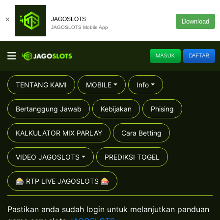
×
JAGOSLOTS
Download
JAGOSLOTS Mobile App
MASUK
DAFTAR
TENTANG KAMI
MOBILE
Info
Bertanggung Jawab
Kebijakan
Phising
KALKULATOR MIX PARLAY
Cara Betting
VIDEO JAGOSLOTS
PREDIKSI TOGEL
🎰 RTP LIVE JAGOSLOTS 🎰
Pastikan anda sudah login untuk melanjutkan panduan