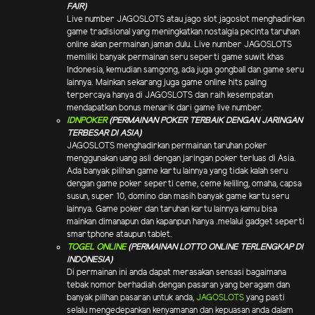
FAIR)
Live number JAGOSLOTS atau jago slot jagoslot menghadirkan
game tradisional yang meningkatkan nostalgia pecinta taruhan
online akan permainan jaman dulu. Live number JAGOSLOTS
memiliki banyak permainan seru seperti game suwit khas
Indonesia, kemudian samgong, ada juga gongball dan game seru
lainnya. Mainkan sekarang juga game online hits paling
terpercaya hanya di JAGOSLOTS dan raih kesempatan
mendapatkan bonus menarik dari game live number.
IDNPOKER
(PERMAINAN POKER TERBAIK DENGAN JARINGAN
TERBESAR DI ASIA)
JAGOSLOTS menghadirkan permainan taruhan poker
menggunakan uang asli dengan jaringan poker terluas di Asia.
Ada banyak pilihan game kartu lainnya yang tidak kalah seru
dengan game poker seperti ceme, ceme keliling, omaha, capsa
susun, super 10, domino dan masih banyak game kartu seru
lainnya. Game poker dan taruhan kartu lainnya kamu bisa
mainkan dimanapun dan kapanpun hanya .melalui gadget seperti
smartphone ataupun tablet.
TOGEL ONLINE
(PERMAINAN LOTTO ONLINE TERLENGKAP DI
INDONESIA)
Di permainan ini anda dapat merasakan sensasi bagaimana
tebak nomor berhadiah dengan pasaran yang beragam dan
banyak pilihan pasaran untuk anda,
JAGOSLOTS
yang pasti
selalu mengedepankan kenyamanan dan kepuasan anda dalam