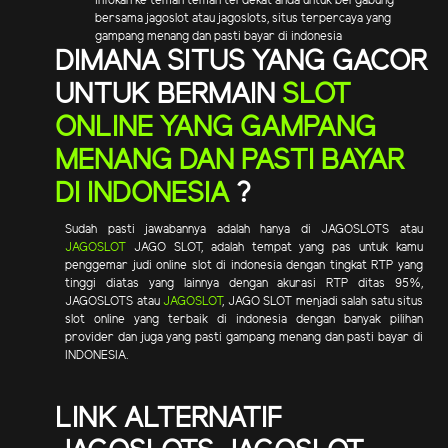
infokan ke teman teman terdekat anda untuk bergabung
bersama jagoslot atau jagoslots, situs terpercaya yang
gampang menang dan pasti bayar di indonesia
DIMANA SITUS YANG GACOR
UNTUK BERMAIN
SLOT
ONLINE YANG GAMPANG
MENANG DAN PASTI BAYAR
DI INDONESIA
?
Sudah pasti jawabannya adalah hanya di JAGOSLOTS atau
JAGOSLOT
JAGO SLOT, adalah tempat yang pas untuk kamu
penggemar judi online slot di indonesia dengan tingkat RTP yang
tinggi diatas yang lainnya dengan akurasi RTP ditas 95%,
JAGOSLOTS atau
JAGOSLOT
, JAGO SLOT menjadi salah satu situs
slot online yang terbaik di indonesia dengan banyak pilihan
provider dan juga yang pasti gampang menang dan pasti bayar di
INDONESIA.
LINK ALTERNATIF