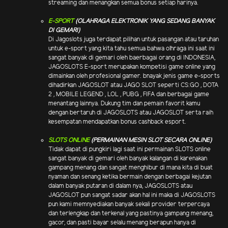
streaming dan menangkan semua bonus setiap harinya.
E-SPORT
(OLAHRAGA ELEKTRONIK YANG SEDANG BANYAK
DI GEMARI)
Di Jagoslots juga terdapat pilihan untuk pasangan atau taruhan
untuk e-sport yang kita tahu semua bahwa olhraga ini saat ini
sangat banyak di gemari oleh baerbagai orang di INDONESIA,
JAGOSLOTS E-sport merupakan kompetisi game online yang
dimainkan oleh profesional gamer. bnayak jenis game e-sports
dihadirkan JAGOSLOT atau JAGO SLOT seperti CS:GO , DOTA
2 , MOBILE LEGEND , LOL , PUBG , FIFA dan berbagai game
menantang lainnya. Dukung tim dan pemain favorit kamu
dengan bertaruh di JAGOSLOTS atau JAGOSLOT serta raih
kesempatan mendapatkan bonus cashback esport.
SLOTS ONLINE
(PERMAINAN MESIN SLOT SECARA ONLINE)
Tidak dapat di pungkiri lagi saat ini permainan SLOTS online
sangat banyak di gemari oleh banyak kalangan di karenakan
gampang menang dan sangat menghibur di mana kita di buat
nyaman dan senang ketika bermain dengan berbagai kejutan
dalam banyak putaran di dalam nya, JAGOSLOTS atau
JAGOSLOT pun sangat sadar akan hal ini maka di JAGOSLOTS
pun kami memnyediakan banyak sekali provider terpercaya
dan terlengkap dan terkenal yang pastinya gampang menang,
gacor, dan pasti bayar selalu menang berapun hanya di