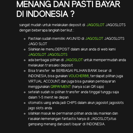
MENANG DAN PASTI BAYAR
DI INDONESIA ?
sangat mudah untuk melakukan deposit di
JAGOSLOT
JAGOSLOTS
dengan beberapa langkah berikut :
Pastikan sudah memiliki AKUN/ID di
JAGOSLOT
JAGOSLOTS
JAGO SLOT
Silahkan ke menu DEPOSIT dalam akun anda di web kami
JAGOSLOT
JAGOSLOTS
ada berbagai pilihan di
JAGOSLOT
untuk mempermudah anda
melakukan transaksi deposit
Bisa transfer ke BERBAGAI PILIHAN BANK besar di
INDONESIA, bisa gunakan
VOUCHER88
, terdapat pilihan juga
VIRTUAL ACCOUNT, dan juga bisa gunakan pembayaran
menggunakan
QRPAYMENT
(hanya scan QR saja)
setelah sudah isi pilihan transfer anda tinggal tunggu saja
dalam 1-5 menit ke depan
otomatis uang anda jadi CHIPS dalam akun jagoslot jagoslots
jago slots anda
silahkan masuk ke permainan pilihan anda lalu mainkan dan
rasakan kemenangan fantastis hanya di JAGOSLOT,situs
gampang menang dan pasti bayar di INDONESIA.