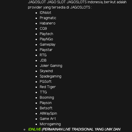
JAGOSLOT JAGO SLOT JAGOSLOTS indonesia, berikut adalah
provider yang tersedia di JAGOSLOTS :
IDNslot
Pragmatic
Habanero
CQ9
Playtech
PlayNGo
Gameplay
Playstar
RTG
JDB
Joker Gaming
Skywind
Spadegaming
PGSoft
Red Tiger
TTG
Booming
Playson
Betsoft
AllWaySpin
Game Art
Microgaming
IDNLIVE
(PERMAINAN LIVE TRADISIONAL YANG UNIK DAN