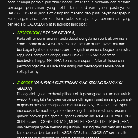
anda sebagai pemain pun tidak bosan untuk terus bermain dan memilih
berbagai permainan yang telah kami sediakan, yang pastinya di
JAGOSLOTS atau jago slot gampang menang dan pasti bayar berapapun
kemenangan anda. berikut kami sebutkan apa saja permnainan yang
tersedia di JAGOSLOTS atau jagoslot jago slot :
SPORTBOOK
(JUDI ONLINE BOLA)
Pada pilihan permainan ini anda dapat pengalaman terbaik bermain
sportsbook di JAGOSLOTS! Pasang taruhan di tim favoritmu dari
berbagai liga besar dunia seperti English premiere league, spanish la
liga,Liga Champions eropa, Piala Dunia 2022 QATAR, german
bundesliga hingga NFL,NBA, tennis dan esport. Nikmati keseruan
pertandingan melalui live streaming dan menangkan semua bonus
setiap harinya.
E-SPORT
(OLAHRAGA ELEKTRONIK YANG SEDANG BANYAK DI
GEMARI)
Di Jagoslots juga terdapat pilihan untuk pasangan atau taruhan untuk
e-sport yang kita tahu semua bahwa olhraga ini saat ini sangat banyak
di gemari oleh baerbagai orang di INDONESIA, JAGOSLOTS E-sport
merupakan kompetisi game online yang dimainkan oleh profesional
gamer. bnayak jenis game e-sports dihadirkan JAGOSLOT atau JAGO
SLOT seperti CS:GO , DOTA 2 , MOBILE LEGEND , LOL , PUBG , FIFA
dan berbagai game menantang lainnya. Dukung tim dan pemain favorit
kamu dengan bertaruh di JAGOSLOTS atau JAGOSLOT serta raih