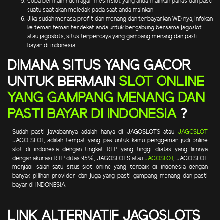
Coba bermain rutin agar mesin slot yang anda mainkan panas dan pasti
suatu saat akan meledak pada saat anda mainkan
Jika sudah merasa profit dan menang dan terbayarkan WD nya, infokan
ke teman teman terdekat anda untuk bergabung bersama jagoslot
atau jagoslots, situs terpercaya yang gampang menang dan pasti
bayar di indonesia
DIMANA SITUS YANG GACOR
UNTUK BERMAIN
SLOT ONLINE
YANG GAMPANG MENANG DAN
PASTI BAYAR DI INDONESIA
?
Sudah pasti jawabannya adalah hanya di JAGOSLOTS atau
JAGOSLOT
JAGO SLOT, adalah tempat yang pas untuk kamu penggemar judi online
slot di indonesia dengan tingkat RTP yang tinggi diatas yang lainnya
dengan akurasi RTP ditas 95%, JAGOSLOTS atau
JAGOSLOT
, JAGO SLOT
menjadi salah satu situs slot online yang terbaik di indonesia dengan
banyak pilihan provider dan juga yang pasti gampang menang dan pasti
bayar di INDONESIA.
LINK ALTERNATIF JAGOSLOTS