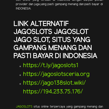
provider dan juga yang pasti gampang menang dan pasti bayar di
INDONESIA.
LINK ALTERNATIF
JAGOSLOTS JAGOSLOT
JAGO SLOT, SITUS YANG
GAMPANG MENANG DAN
PASTI BAYAR DI INDONESIA
https://t.ly/jagoslots1
https://jagoslotsceria.org
https://jago138slot.wiki/
https://194.233.75.176/
JAGOSLOTS
situs online terpercaya yang gampang menang dan