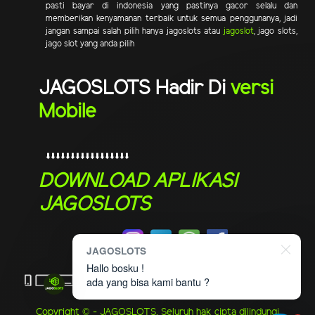
pasti bayar di indonesia yang pastinya gacor selalu dan
memberikan kenyamanan terbaik untuk semua penggunanya, jadi
jangan sampai salah pilih hanya jagoslots atau
jagoslot
, jago slots,
jago slot yang anda pilih
JAGOSLOTS Hadir Di
versi
Mobile
⬇️⬇️⬇️⬇️⬇️⬇️⬇️⬇️⬇️⬇️⬇️⬇️⬇️⬇️⬇️⬇️⬇️
DOWNLOAD APLIKASI
JAGOSLOTS
JAGOSLOTS
Hallo bosku !
ada yang bisa kami bantu ?
Copyright © - JAGOSLOTS. Seluruh hak cipta dilindungi