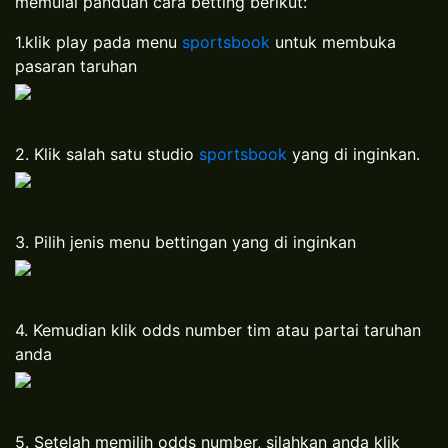
memulai panduan cara betting berikut:
1.klik play pada menu
sportsbook
untuk membuka
pasaran taruhan
2. Klik salah satu studio
sportsbook
yang di inginkan.
3. Pilih jenis menu bettingan yang di inginkan
4. Kemudian klik odds number tim atau partai taruhan
anda
5. Setelah memilih odds number, silahkan anda klik