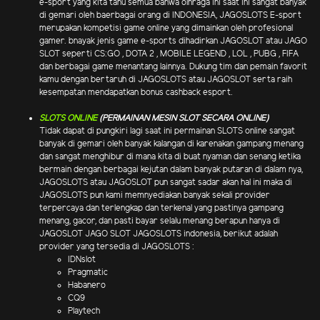
e-sport yang kita tahu semua bahwa olhraga ini saat ini sangat banyak
di gemari oleh baerbagai orang di INDONESIA, JAGOSLOTS E-sport
merupakan kompetisi game online yang dimainkan oleh profesional
gamer. bnayak jenis game e-sports dihadirkan JAGOSLOT atau JAGO
SLOT seperti CS:GO , DOTA 2 , MOBILE LEGEND , LOL , PUBG , FIFA
dan berbagai game menantang lainnya. Dukung tim dan pemain favorit
kamu dengan bertaruh di JAGOSLOTS atau JAGOSLOT serta raih
kesempatan mendapatkan bonus cashback esport.
SLOTS ONLINE
(PERMAINAN MESIN SLOT SECARA ONLINE)
Tidak dapat di pungkiri lagi saat ini permainan SLOTS online sangat
banyak di gemari oleh banyak kalangan di karenakan gampang menang
dan sangat menghibur di mana kita di buat nyaman dan senang ketika
bermain dengan berbagai kejutan dalam banyak putaran di dalam nya,
JAGOSLOTS atau JAGOSLOT pun sangat sadar akan hal ini maka di
JAGOSLOTS pun kami memnyediakan banyak sekali provider
terpercaya dan terlengkap dan terkenal yang pastinya gampang
menang, gacor, dan pasti bayar selalu menang berapun hanya di
JAGOSLOT JAGO SLOT JAGOSLOTS indonesia, berikut adalah
provider yang tersedia di JAGOSLOTS :
IDNslot
Pragmatic
Habanero
CQ9
Playtech