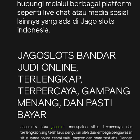
hubungi melalui berbagai platform
seperti live chat atau media sosial
lainnya yang ada di Jago slots
indonesia.
JAGOSLOTS BANDAR
JUDI ONLINE,
TERLENGKAP,
TERPERCAYA, GAMPANG
MENANG, DAN PASTI
BAYAR
Jagoslots atau
jagoslot
merupakan situs terpercaya dan
terlengkap yang telah lulus pengujian oleh dua lembaga pengawasan
situs game online resmi yaitu pagcor dan bmm testlabs. Dengan