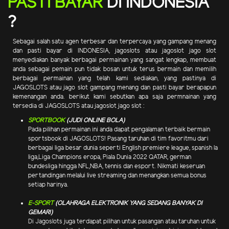
PASTI BAYAR
DI INDONESIA
?
Sebagai salah satu agen terbesar dan terpercaya yang gampang menang
dan pasti bayar di INDONESIA, jagoslots atau jagoslot jago slot
menyediakan banyak berbagai permainan yang sangat lengkap, membuat
anda sebagai pemain pun tidak bosan untuk terus bermain dan memilih
berbagai permainan yang telah kami sediakan, yang pastinya di
JAGOSLOTS atau jago slot gampang menang dan pasti bayar berapapun
kemenangan anda. berikut kami sebutkan apa saja permnainan yang
tersedia di JAGOSLOTS atau jagoslot jago slot :
SPORTBOOK
(JUDI ONLINE BOLA)
Pada pilihan permainan ini anda dapat pengalaman terbaik bermain
sportsbook di JAGOSLOTS! Pasang taruhan di tim favoritmu dari
berbagai liga besar dunia seperti English premiere league, spanish la
liga,Liga Champions eropa, Piala Dunia 2022 QATAR, german
bundesliga hingga NFL,NBA, tennis dan esport. Nikmati keseruan
pertandingan melalui live streaming dan menangkan semua bonus
setiap harinya.
E-SPORT
(OLAHRAGA ELEKTRONIK YANG SEDANG BANYAK DI
GEMARI)
Di Jagoslots juga terdapat pilihan untuk pasangan atau taruhan untuk