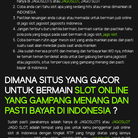
hanya di JAGOSLOTS atau
JAGOSLOT
, JAGO SLOT
Coba anda cari tahu slot apa yang sedang hits atau ramai dimainkan di
INDONESIA
Pastikan keuangan anda cukup atau memadai untuk bermain judi online
di jago slot jagoslot jagoslots indonesia
Jangan terburu buru ketika bermain, bermain santai dan pastikan tahu
pola pola yang bagus pada saat bermain di jago slot,
jago slot
Coba bermain rutin agar mesin slot yang anda mainkan panas dan pasti
suatu saat akan meledak pada saat anda mainkan
Jika sudah merasa profit dan menang dan terbayarkan WD nya, infokan
ke teman teman terdekat anda untuk bergabung bersama jagoslot
atau jagoslots, situs terpercaya yang gampang menang dan pasti
bayar di indonesia
DIMANA SITUS YANG GACOR
UNTUK BERMAIN
SLOT ONLINE
YANG GAMPANG MENANG DAN
PASTI BAYAR DI INDONESIA
?
Sudah pasti jawabannya adalah hanya di JAGOSLOTS atau
JAGOSLOT
JAGO SLOT, adalah tempat yang pas untuk kamu penggemar judi online
slot di indonesia dengan tingkat RTP yang tinggi diatas yang lainnya