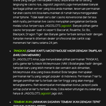
online yang sangat memanjakan mata, tanpa anda harus datang
langsung ke casino nya, Jagoslot jagoslots juga menyediakan banyak
berbagai pilihan server yang bisa anda mainkan. keseruan permainan
taruhan casino kini bisa kamu mainkan di rumah hanya menggunakan
smartphone. Tidak kalah seru dari casino konvensional dan terasa
lebih nyata, permainan live casino menyajikan pengalaman berbeda
melalui situs terpercaya JAGOSLOTS
jagoslot
. Banyak pilihan game
casino terpopuler saat ini seperti Baccarat, Roulette, Sic Bo,
Blackjack, Dragon Tiger dan Banyak game terbaik lainnya hadir dengan
tampilan menarik ditemani dealer profesional dan cantik siap
menemani hari kamu selama 24 jam.
TANGKAS
(GAME KARTU MICKEYMOUSE HADIR DENGAN TAMPILAN
BARU DAN MENARIK)
Di JAGOSLOTS kmai juga menyediakan pilihan permainan TANGKAS,
yaitu game kartu klasik Mickeymouse ( MM ) Bolatangkas hadir dengan
tampilan baru yang lebih menarik dan semakin asik dimainkan,
Mickeymouse atau yang biasa disebut Bola tangkas merupakan
permainan kartu yang sangat populer di Indonesia. Permainan 7 kartu
dengan pemilihan kartu terbaik dan tertinggi yang akan menguji
ketangkasanmu. Raih kesempatan mendapatkan bonus jackpot pada
setiap putaran kartu terbaik Anda, Coba keberuntungan mu sekarang
hanya di JAGOSLOTS
jagoslot
jago slot.
TEMBAK IKAN
(ARAHKAN SASARAN TEMBAK IKAN DENGAN TEPAT