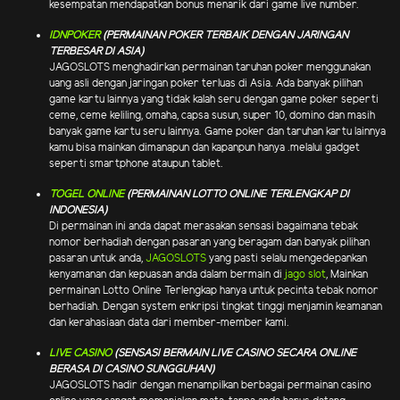
kesempatan mendapatkan bonus menarik dari game live number.
IDNPOKER
(PERMAINAN POKER TERBAIK DENGAN JARINGAN
TERBESAR DI ASIA)
JAGOSLOTS menghadirkan permainan taruhan poker menggunakan
uang asli dengan jaringan poker terluas di Asia. Ada banyak pilihan
game kartu lainnya yang tidak kalah seru dengan game poker seperti
ceme, ceme keliling, omaha, capsa susun, super 10, domino dan masih
banyak game kartu seru lainnya. Game poker dan taruhan kartu lainnya
kamu bisa mainkan dimanapun dan kapanpun hanya .melalui gadget
seperti smartphone ataupun tablet.
TOGEL ONLINE
(PERMAINAN LOTTO ONLINE TERLENGKAP DI
INDONESIA)
Di permainan ini anda dapat merasakan sensasi bagaimana tebak
nomor berhadiah dengan pasaran yang beragam dan banyak pilihan
pasaran untuk anda,
JAGOSLOTS
yang pasti selalu mengedepankan
kenyamanan dan kepuasan anda dalam bermain di
jago slot
, Mainkan
permainan Lotto Online Terlengkap hanya untuk pecinta tebak nomor
berhadiah. Dengan system enkripsi tingkat tinggi menjamin keamanan
dan kerahasiaan data dari member-member kami.
LIVE CASINO
(SENSASI BERMAIN LIVE CASINO SECARA ONLINE
BERASA DI CASINO SUNGGUHAN)
JAGOSLOTS hadir dengan menampilkan berbagai permainan casino