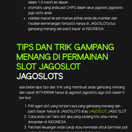
dalam 1-5 menit ke depan
otomatis uang anda jadi CHIPS dalam akun jagoslot jagoslots
jago slots anda
silahkan masuk ke permainan pilihan anda lalu mainkan dan
rasakan kemenangan fantastis hanya di JAGOSLOT,situs
gampang menang dan pasti bayar di INDONESIA.
TIPS DAN TRIK GAMPANG
MENANG DI PERMAINAN
SLOT JAGOSLOT
JAGOSLOTS
ada beberapa tips dan trik yang membuat anda gampang menang
dan cepat WITHDRAW hanya di jagoslot jagoslots jago slot seperti
berikut :
Pilih agen slot yang terpercaya yang gampang menang dan
pasti bayar hanya di JAGOSLOTS atau
JAGOSLOT
, JAGO SLOT
Coba anda cari tahu slot apa yang sedang hits atau ramai
dimainkan di INDONESIA
Pastikan keuangan anda cukup atau memadai untuk bermain judi