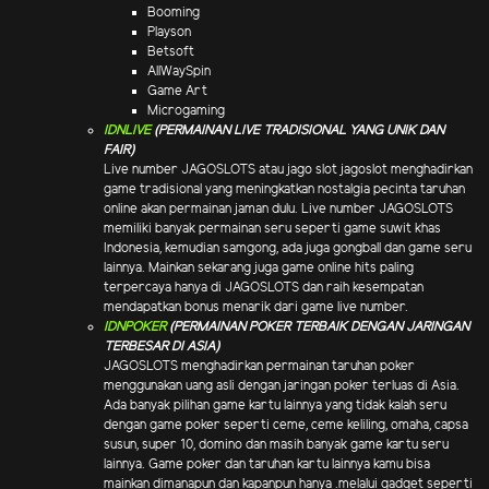
Booming
Playson
Betsoft
AllWaySpin
Game Art
Microgaming
IDNLIVE
(PERMAINAN LIVE TRADISIONAL YANG UNIK DAN
FAIR)
Live number JAGOSLOTS atau jago slot jagoslot menghadirkan
game tradisional yang meningkatkan nostalgia pecinta taruhan
online akan permainan jaman dulu. Live number JAGOSLOTS
memiliki banyak permainan seru seperti game suwit khas
Indonesia, kemudian samgong, ada juga gongball dan game seru
lainnya. Mainkan sekarang juga game online hits paling
terpercaya hanya di JAGOSLOTS dan raih kesempatan
mendapatkan bonus menarik dari game live number.
IDNPOKER
(PERMAINAN POKER TERBAIK DENGAN JARINGAN
TERBESAR DI ASIA)
JAGOSLOTS menghadirkan permainan taruhan poker
menggunakan uang asli dengan jaringan poker terluas di Asia.
Ada banyak pilihan game kartu lainnya yang tidak kalah seru
dengan game poker seperti ceme, ceme keliling, omaha, capsa
susun, super 10, domino dan masih banyak game kartu seru
lainnya. Game poker dan taruhan kartu lainnya kamu bisa
mainkan dimanapun dan kapanpun hanya .melalui gadget seperti