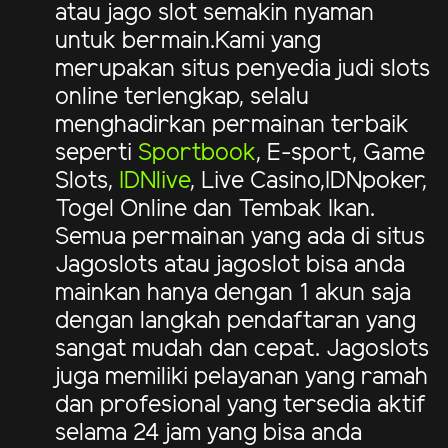
atau jago slot semakin nyaman
untuk bermain.Kami yang
merupakan situs penyedia judi slots
online terlengkap, selalu
menghadirkan permainan terbaik
seperti
Sportbook
, E-sport, Game
Slots,
IDNlive
, Live Casino,IDNpoker,
Togel Online dan Tembak Ikan.
Semua permainan yang ada di situs
Jagoslots atau jagoslot bisa anda
mainkan hanya dengan 1 akun saja
dengan langkah pendaftaran yang
sangat mudah dan cepat. Jagoslots
juga memiliki pelayanan yang ramah
dan profesional yang tersedia aktif
selama 24 jam yang bisa anda